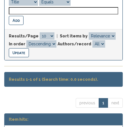
Results/Page
|
Sort items by
In order
Authors/record
Results 1-1 of 1 (Search time: 0.0 seconds).
previous
1
next
Item hits: