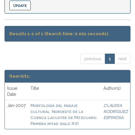
Results 1-1 of 1 (Search time: 0.001 seconds).
previous
1
next
Item hits:
Issue
Title
Author(s)
Date
Morfología del paisaje
CLAUDIA
Jan-2007
cultural. Noroeste de la
RODRÍGUEZ
Cuenca Lacustre de Pátzcuaro:
ESPINOSA
Primera mitad siglo XVI