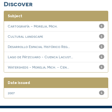
Discover
Subject
Cartografía – Morelia, Mich.
1
Cultural landscape
1
Desarrollo Espacial Histórico Reg...
1
Lago de Pátzcuaro - Cuenca Lacust...
1
Watersheds - Morelia, Mich. - Cen...
1
Date issued
2007
1