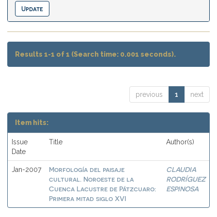
Results 1-1 of 1 (Search time: 0.001 seconds).
previous
1
next
Item hits:
Issue
Title
Author(s)
Date
Morfología del paisaje
CLAUDIA
Jan-2007
cultural. Noroeste de la
RODRÍGUEZ
Cuenca Lacustre de Pátzcuaro:
ESPINOSA
Primera mitad siglo XVI