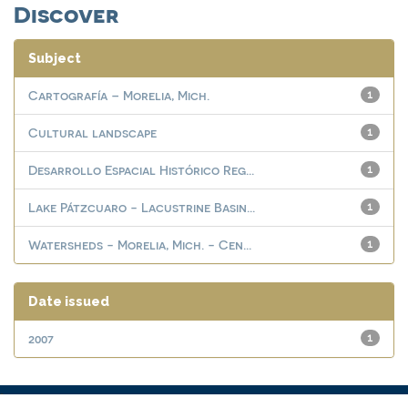
Discover
Subject
Cartografía – Morelia, Mich.
1
Cultural landscape
1
Desarrollo Espacial Histórico Reg...
1
Lake Pátzcuaro - Lacustrine Basin...
1
Watersheds - Morelia, Mich. - Cen...
1
Date issued
2007
1