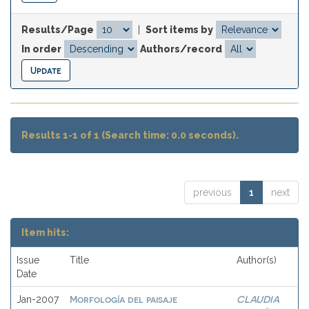
Results/Page
|
Sort items by
In order
Authors/record
Results 1-1 of 1 (Search time: 0.0 seconds).
previous
1
next
Item hits:
Issue
Title
Author(s)
Date
Morfología del paisaje
CLAUDIA
Jan-2007