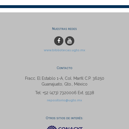
Nuestras redes
www.bibliotecas.ugto.mx
Contacto
Fracc. El Establo 1-A, Col. Marfil C.P. 36250
Guanajuato, Gto., México
Tel: +52 (473) 7320006 Ext. 5538
repositorio@ugto.mx
Otros sitios de interés: