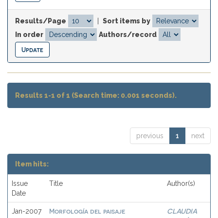
Results/Page
|
Sort items by
In order
Authors/record
Results 1-1 of 1 (Search time: 0.001 seconds).
previous
1
next
Item hits:
Issue
Title
Author(s)
Date
Morfología del paisaje
CLAUDIA
Jan-2007