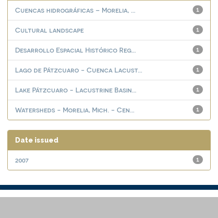
Cuencas hidrográficas – Morelia, ...
1
Cultural landscape
1
Desarrollo Espacial Histórico Reg...
1
Lago de Pátzcuaro - Cuenca Lacust...
1
Lake Pátzcuaro - Lacustrine Basin...
1
Watersheds - Morelia, Mich. - Cen...
1
Date issued
2007
1