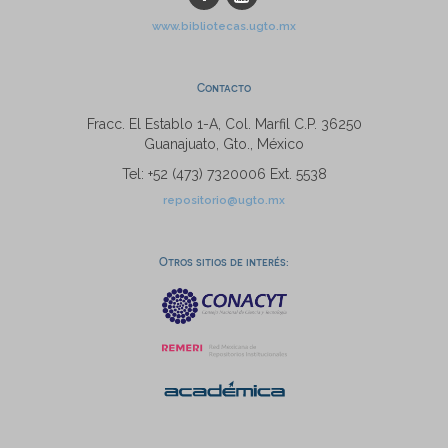
www.bibliotecas.ugto.mx
Contacto
Fracc. El Establo 1-A, Col. Marfil C.P. 36250
Guanajuato, Gto., México
Tel: +52 (473) 7320006 Ext. 5538
repositorio@ugto.mx
Otros sitios de interés: