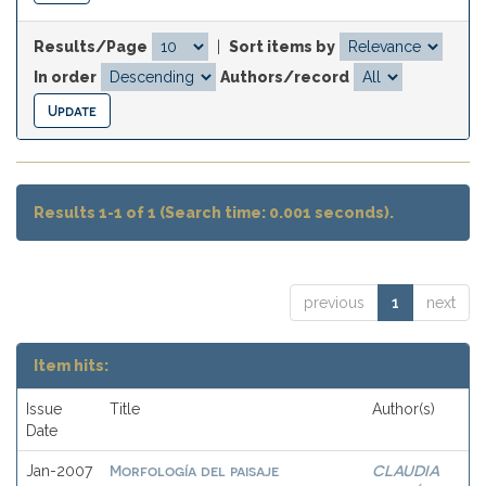
Results/Page
|
Sort items by
In order
Authors/record
Results 1-1 of 1 (Search time: 0.001 seconds).
previous
1
next
Item hits:
Issue
Title
Author(s)
Date
Morfología del paisaje
CLAUDIA
Jan-2007