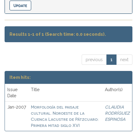
Results 1-1 of 1 (Search time: 0.0 seconds).
previous
1
next
Item hits:
Issue
Title
Author(s)
Date
Morfología del paisaje
CLAUDIA
Jan-2007
cultural. Noroeste de la
RODRÍGUEZ
Cuenca Lacustre de Pátzcuaro:
ESPINOSA
Primera mitad siglo XVI