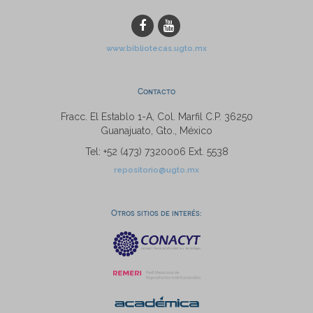
www.bibliotecas.ugto.mx
Contacto
Fracc. El Establo 1-A, Col. Marfil C.P. 36250
Guanajuato, Gto., México
Tel: +52 (473) 7320006 Ext. 5538
repositorio@ugto.mx
Otros sitios de interés: