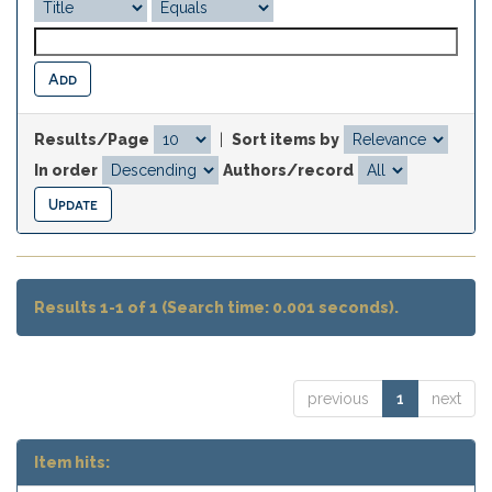
Results/Page
|
Sort items by
In order
Authors/record
Results 1-1 of 1 (Search time: 0.001 seconds).
previous
1
next
Item hits: