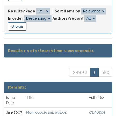
Results/Page
|
Sort items by
In order
Authors/record
Results 1-1 of 1 (Search time: 0.001 seconds).
previous
1
next
Item hits:
Issue
Title
Author(s)
Date
Morfología del paisaje
CLAUDIA
Jan-2007