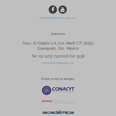
www.bibliotecas.ugto.mx
Contacto
Fracc. El Establo 1-A, Col. Marfil C.P. 36250
Guanajuato, Gto., México
Tel: +52 (473) 7320006 Ext. 5538
repositorio@ugto.mx
Otros sitios de interés: