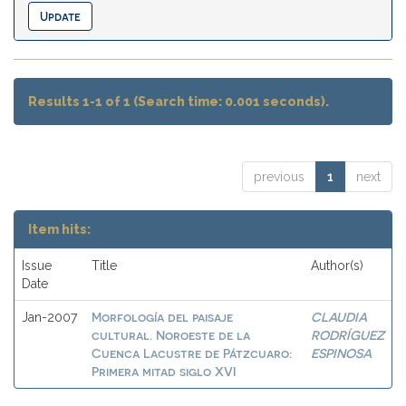
Results 1-1 of 1 (Search time: 0.001 seconds).
previous
1
next
Item hits:
Issue
Title
Author(s)
Date
Morfología del paisaje
CLAUDIA
Jan-2007
cultural. Noroeste de la
RODRÍGUEZ
Cuenca Lacustre de Pátzcuaro:
ESPINOSA
Primera mitad siglo XVI