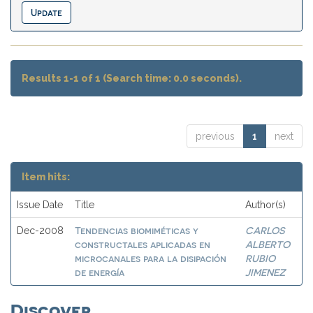
Results 1-1 of 1 (Search time: 0.0 seconds).
previous
1
next
Item hits:
Issue Date
Title
Author(s)
Tendencias biomiméticas y
CARLOS
Dec-2008
constructales aplicadas en
ALBERTO
microcanales para la disipación
RUBIO
de energía
JIMENEZ
Discover