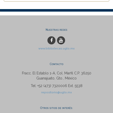
Nuestras redes
www.bibliotecas.ugto.mx
Contacto
Fracc. El Establo 1-A, Col. Marfil C.P. 36250
Guanajuato, Gto., México
Tel: +52 (473) 7320006 Ext. 5538
repositorio@ugto.mx
Otros sitios de interés: