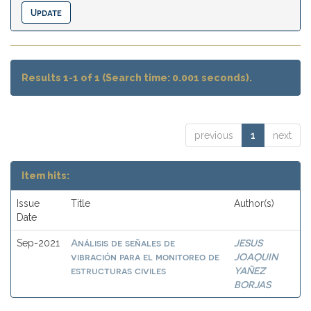
Results 1-1 of 1 (Search time: 0.001 seconds).
previous
1
next
Item hits:
Issue
Title
Author(s)
Date
Análisis de señales de
JESUS
Sep-2021
vibración para el monitoreo de
JOAQUIN
estructuras civiles
YAÑEZ
BORJAS