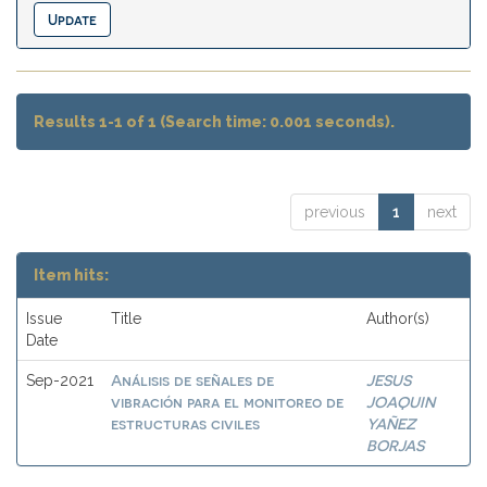
Results 1-1 of 1 (Search time: 0.001 seconds).
previous
1
next
Item hits:
Issue
Title
Author(s)
Date
Análisis de señales de
JESUS
Sep-2021
vibración para el monitoreo de
JOAQUIN
estructuras civiles
YAÑEZ
BORJAS