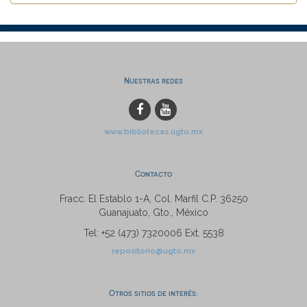
Nuestras redes
www.bibliotecas.ugto.mx
Contacto
Fracc. El Establo 1-A, Col. Marfil C.P. 36250
Guanajuato, Gto., México
Tel: +52 (473) 7320006 Ext. 5538
repositorio@ugto.mx
Otros sitios de interés: