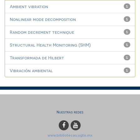
Ambient vibration
1
Nonlinear mode decomposition
1
Random decrement technique
1
Structural Health Monitoring (SHM)
1
Transformada de Hilbert
1
Vibración ambiental
1
Nuestras redes
www.bibliotecas.ugto.mx