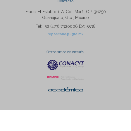
Contacto
Fracc. El Establo 1-A, Col. Marfil C.P. 36250
Guanajuato, Gto., México
Tel: +52 (473) 7320006 Ext. 5538
repositorio@ugto.mx
Otros sitios de interés: