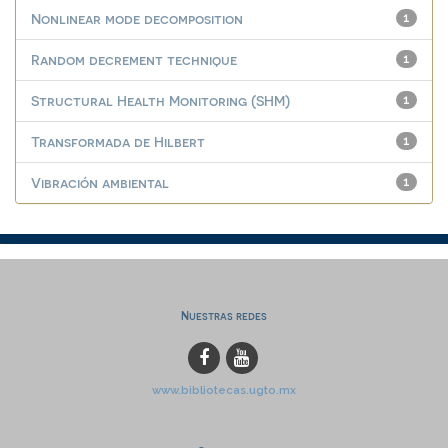
Nonlinear mode decomposition
1
Random decrement technique
1
Structural Health Monitoring (SHM)
1
Transformada de Hilbert
1
Vibración ambiental
1
Nuestras redes
www.bibliotecas.ugto.mx