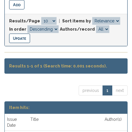
Results/Page
|
Sort items by
In order
Authors/record
Results 1-1 of 1 (Search time: 0.001 seconds).
previous
1
next
Item hits:
Issue
Title
Author(s)
Date