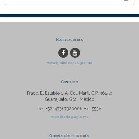
Nuestras redes
www.bibliotecas.ugto.mx
Contacto
Fracc. El Establo 1-A, Col. Marfil C.P. 36250
Guanajuato, Gto., México
Tel: +52 (473) 7320006 Ext. 5538
repositorio@ugto.mx
Otros sitios de interés: