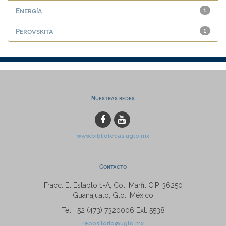
Energía
1
Perovskita
1
Nuestras redes
www.bibliotecas.ugto.mx
Contacto
Fracc. El Establo 1-A, Col. Marfil C.P. 36250
Guanajuato, Gto., México
Tel: +52 (473) 7320006 Ext. 5538
repositorio@ugto.mx