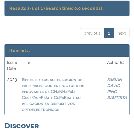
Results 1-1 of 1 (Search time: 0.0 seconds).
previous
1
next
Item hits:
Issue
Title
Author(s)
Date
Síntesis y caracterización de
FABIAN
2023
materiales con estructura de
DAVID
perovskita de CH3NH3PbI3,
PINO
Cs0.1FA0.9PbI3 y CsPbBr3 y su
BAUTISTA
aplicación en dispositivos
optoelectrónicos
Discover