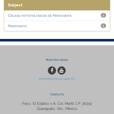
Subject
Celdas fotovoltaicas de Perovskita
1
Perovskita
1
Nuestras redes
www.bibliotecas.ugto.mx
Contacto
Fracc. El Establo 1-A, Col. Marfil C.P. 36250
Guanajuato, Gto., México