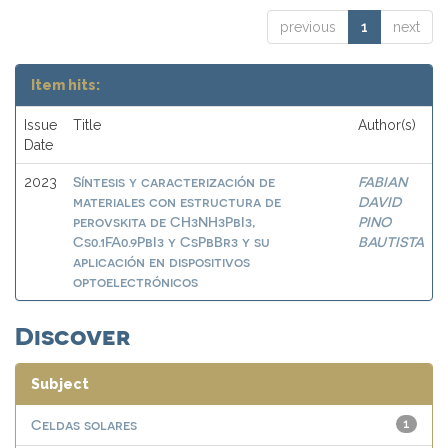
previous
1
next
Item hits:
Issue
Title
Author(s)
Date
Síntesis y caracterización de
FABIAN
2023
materiales con estructura de
DAVID
perovskita de CH3NH3PbI3,
PINO
Cs0.1FA0.9PbI3 y CsPbBr3 y su
BAUTISTA
aplicación en dispositivos
optoelectrónicos
Discover
Subject
Celdas solares
1