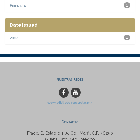
Energía
1
Date issued
2023
1
Nuestras redes
www.bibliotecas.ugto.mx
Contacto
Fracc. El Establo 1-A, Col. Marfil C.P. 36250
Guanajuato, Gto., México