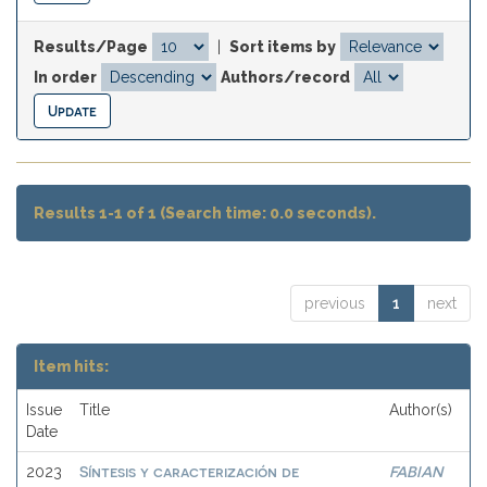
Results/Page
|
Sort items by
In order
Authors/record
Results 1-1 of 1 (Search time: 0.0 seconds).
previous
1
next
Item hits:
Issue
Title
Author(s)
Date
Síntesis y caracterización de
FABIAN
2023