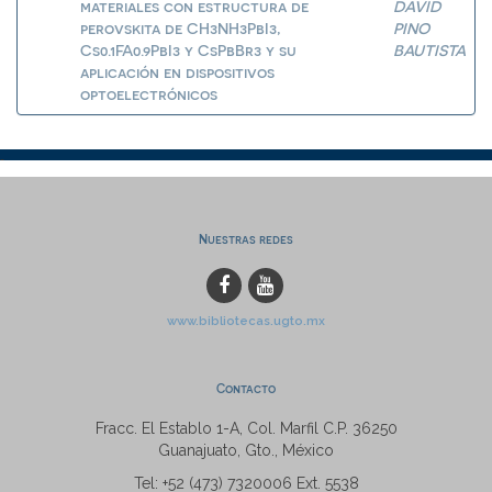
materiales con estructura de
DAVID
perovskita de CH3NH3PbI3,
PINO
Cs0.1FA0.9PbI3 y CsPbBr3 y su
BAUTISTA
aplicación en dispositivos
optoelectrónicos
Nuestras redes
www.bibliotecas.ugto.mx
Contacto
Fracc. El Establo 1-A, Col. Marfil C.P. 36250
Guanajuato, Gto., México
Tel: +52 (473) 7320006 Ext. 5538