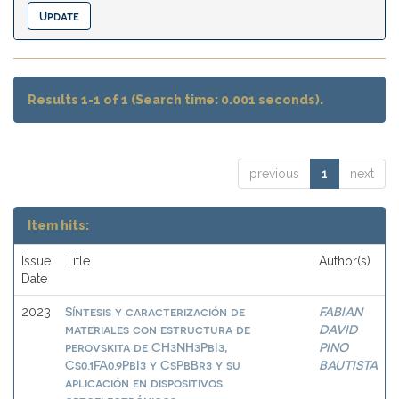
Results 1-1 of 1 (Search time: 0.001 seconds).
previous
1
next
Item hits:
Issue
Title
Author(s)
Date
Síntesis y caracterización de
FABIAN
2023
materiales con estructura de
DAVID
perovskita de CH3NH3PbI3,
PINO
Cs0.1FA0.9PbI3 y CsPbBr3 y su
BAUTISTA
aplicación en dispositivos