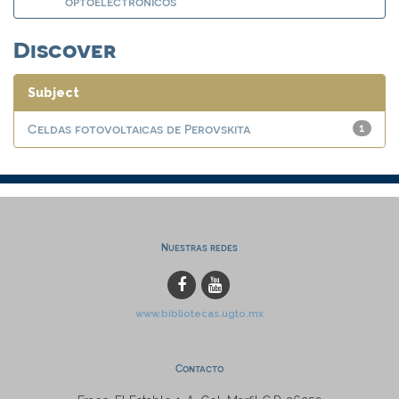
optoelectrónicos
Discover
Subject
Celdas fotovoltaicas de Perovskita
1
Nuestras redes
www.bibliotecas.ugto.mx
Contacto