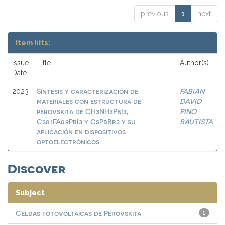
previous
1
next
Item hits:
Issue
Title
Author(s)
Date
Síntesis y caracterización de
FABIAN
2023
materiales con estructura de
DAVID
perovskita de CH3NH3PbI3,
PINO
Cs0.1FA0.9PbI3 y CsPbBr3 y su
BAUTISTA
aplicación en dispositivos
optoelectrónicos
Discover
Subject
Celdas fotovoltaicas de Perovskita
1