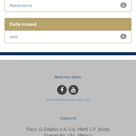
Perovskita
1
Date issued
2023
1
Nuestras redes
www.bibliotecas.ugto.mx
Contacto
Fracc. El Establo 1-A, Col. Marfil C.P. 36250
Guanajuato, Gto., México