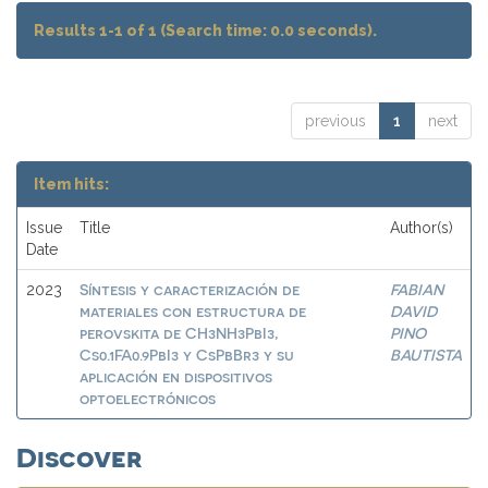
Results 1-1 of 1 (Search time: 0.0 seconds).
previous
1
next
Item hits:
Issue
Title
Author(s)
Date
Síntesis y caracterización de
FABIAN
2023
materiales con estructura de
DAVID
perovskita de CH3NH3PbI3,
PINO
Cs0.1FA0.9PbI3 y CsPbBr3 y su
BAUTISTA
aplicación en dispositivos
optoelectrónicos
Discover