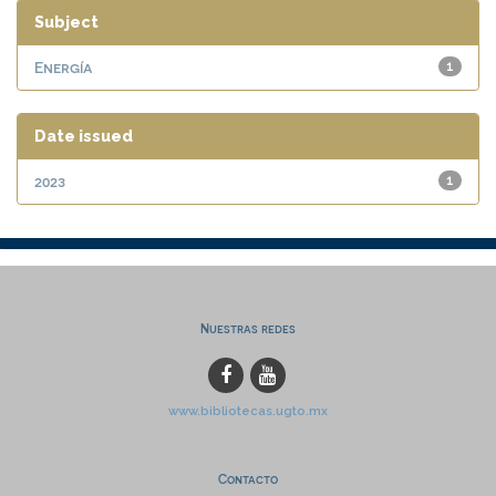
Subject
Energía
1
Date issued
2023
1
Nuestras redes
www.bibliotecas.ugto.mx
Contacto