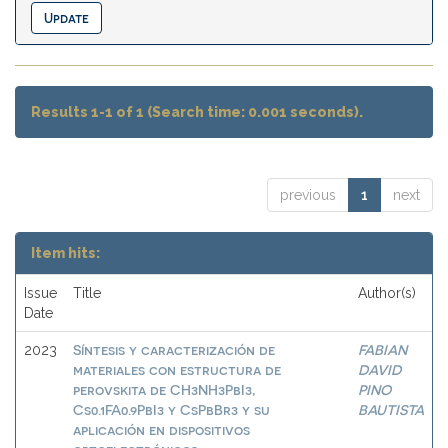
Results 1-1 of 1 (Search time: 0.001 seconds).
previous
1
next
Item hits:
Issue
Title
Author(s)
Date
Síntesis y caracterización de
FABIAN
2023
materiales con estructura de
DAVID
perovskita de CH3NH3PbI3,
PINO
Cs0.1FA0.9PbI3 y CsPbBr3 y su
BAUTISTA
aplicación en dispositivos