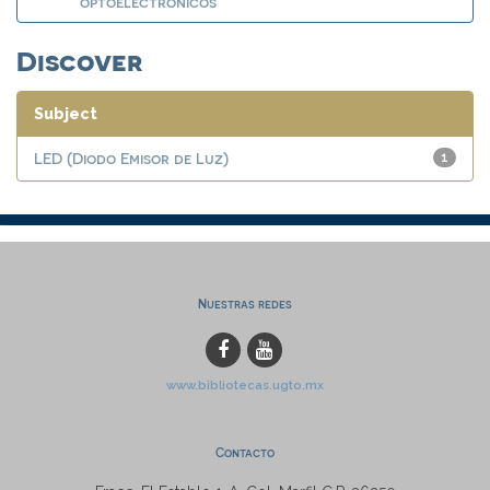
optoelectrónicos
Discover
Subject
LED (Diodo Emisor de Luz)
1
Nuestras redes
www.bibliotecas.ugto.mx
Contacto