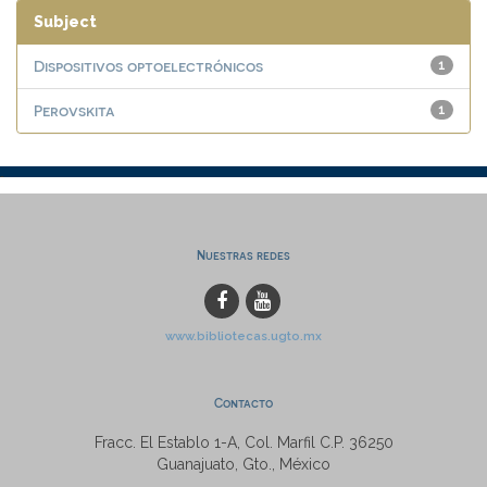
Subject
Dispositivos optoelectrónicos
1
Perovskita
1
Nuestras redes
www.bibliotecas.ugto.mx
Contacto
Fracc. El Establo 1-A, Col. Marfil C.P. 36250
Guanajuato, Gto., México