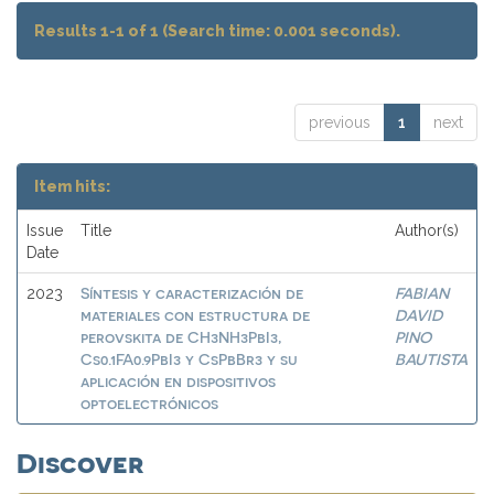
Results 1-1 of 1 (Search time: 0.001 seconds).
previous
1
next
Item hits:
Issue
Title
Author(s)
Date
Síntesis y caracterización de
FABIAN
2023
materiales con estructura de
DAVID
perovskita de CH3NH3PbI3,
PINO
Cs0.1FA0.9PbI3 y CsPbBr3 y su
BAUTISTA
aplicación en dispositivos
optoelectrónicos
Discover