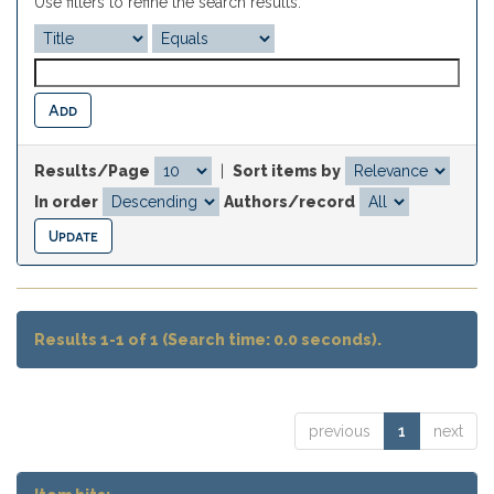
Use filters to refine the search results.
Results/Page
|
Sort items by
In order
Authors/record
Results 1-1 of 1 (Search time: 0.0 seconds).
previous
1
next