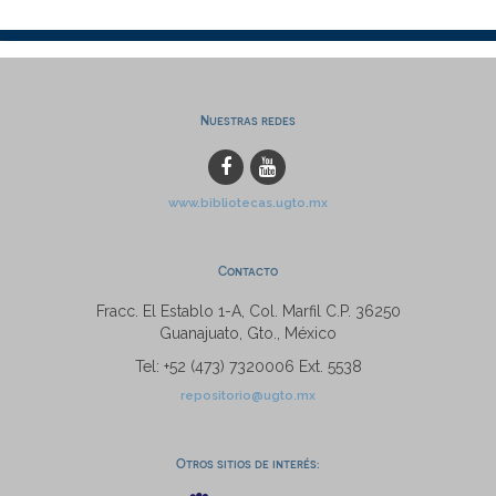
Nuestras redes
www.bibliotecas.ugto.mx
Contacto
Fracc. El Establo 1-A, Col. Marfil C.P. 36250
Guanajuato, Gto., México
Tel: +52 (473) 7320006 Ext. 5538
repositorio@ugto.mx
Otros sitios de interés: