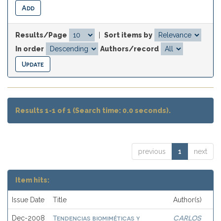
Results/Page
|
Sort items by
In order
Authors/record
Results 1-1 of 1 (Search time: 0.0 seconds).
previous
1
next
Item hits:
Issue Date
Title
Author(s)
Tendencias biomiméticas y
CARLOS
Dec-2008