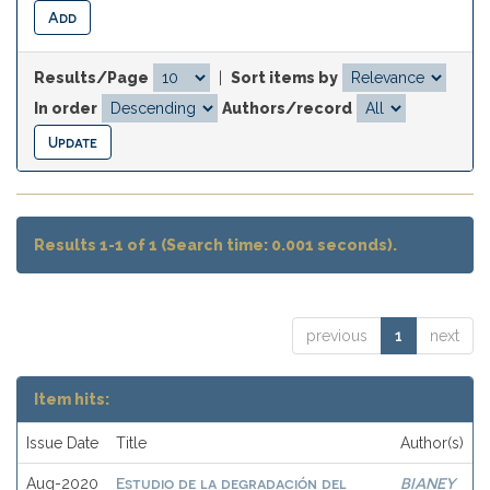
Results/Page
|
Sort items by
In order
Authors/record
Results 1-1 of 1 (Search time: 0.001 seconds).
previous
1
next
Item hits:
Issue Date
Title
Author(s)
Estudio de la degradación del
BIANEY
Aug-2020