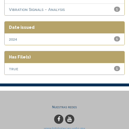
Vibration Signals - Analysis
1
Date issued
2024
1
Has File(s)
true
1
Nuestras redes
www.bibliotecas.ugto.mx