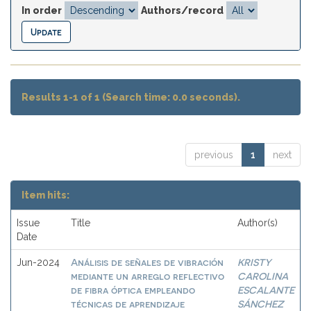
In order
Authors/record
Results 1-1 of 1 (Search time: 0.0 seconds).
previous
1
next
Item hits:
Issue
Title
Author(s)
Date
Análisis de señales de vibración
KRISTY
Jun-2024
mediante un arreglo reflectivo
CAROLINA
de fibra óptica empleando
ESCALANTE
técnicas de aprendizaje
SÁNCHEZ