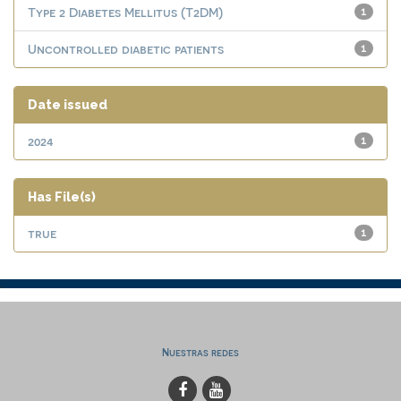
Type 2 Diabetes Mellitus (T2DM)
1
Uncontrolled diabetic patients
1
Date issued
2024
1
Has File(s)
true
1
Nuestras redes