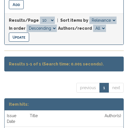
Results/Page
|
Sort items by
In order
Authors/record
Results 1-1 of 1 (Search time: 0.001 seconds).
previous
1
next
Item hits:
Issue
Title
Author(s)
Date