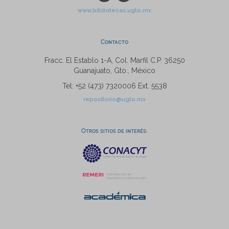
www.bibliotecas.ugto.mx
Contacto
Fracc. El Establo 1-A, Col. Marfil C.P. 36250
Guanajuato, Gto., México
Tel: +52 (473) 7320006 Ext. 5538
repositorio@ugto.mx
Otros sitios de interés: