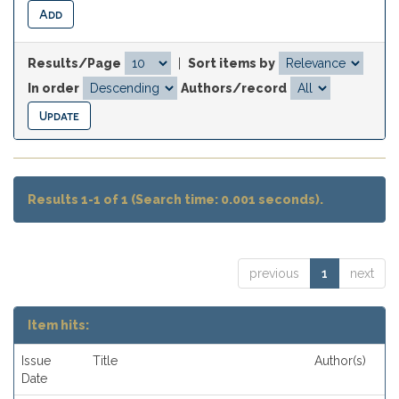
Results/Page
|
Sort items by
In order
Authors/record
Results 1-1 of 1 (Search time: 0.001 seconds).
previous
1
next
Item hits:
Issue
Title
Author(s)
Date