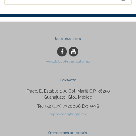
Nuestras redes
www.bibliotecas.ugto.mx
Contacto
Fracc. El Establo 1-A, Col. Marfil C.P. 36250
Guanajuato, Gto., México
Tel: +52 (473) 7320006 Ext. 5538
repositorio@ugto.mx
Otros sitios de interés: