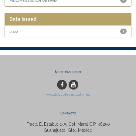
Fragmentación urbana
1
Date issued
2022
1
Nuestras redes
www.bibliotecas.ugto.mx
Contacto
Fracc. El Establo 1-A, Col. Marfil C.P. 36250
Guanajuato, Gto., México