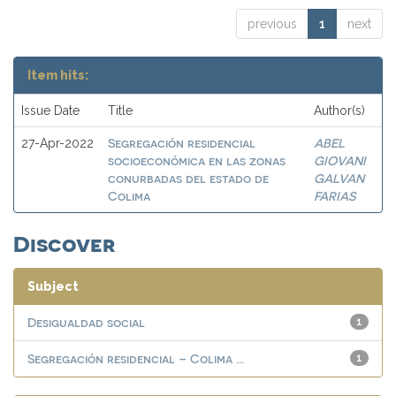
previous
1
next
Item hits:
Issue Date
Title
Author(s)
Segregación residencial
ABEL
27-Apr-2022
socioeconómica en las zonas
GIOVANI
conurbadas del estado de
GALVAN
Colima
FARIAS
Discover
Subject
Desigualdad social
1
Segregación residencial – Colima ...
1