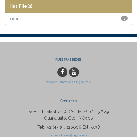
Has File(s)
true
1
Nuestras redes
www.bibliotecas.ugto.mx
Contacto
Fracc. El Establo 1-A, Col. Marfil C.P. 36250
Guanajuato, Gto., México
Tel: +52 (473) 7320006 Ext. 5538
repositorio@ugto.mx