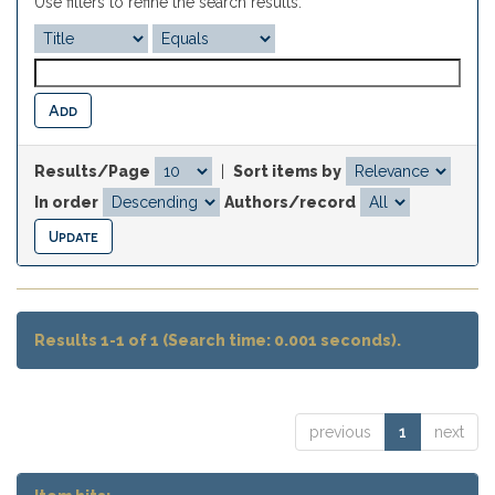
Use filters to refine the search results.
Results/Page
|
Sort items by
In order
Authors/record
Results 1-1 of 1 (Search time: 0.001 seconds).
previous
1
next