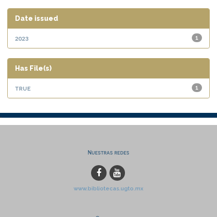
Date issued
2023
1
Has File(s)
true
1
Nuestras redes
www.bibliotecas.ugto.mx