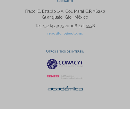
Contacto
Fracc. El Establo 1-A, Col. Marfil C.P. 36250
Guanajuato, Gto., México
Tel: +52 (473) 7320006 Ext. 5538
repositorio@ugto.mx
Otros sitios de interés: