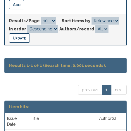
Results/Page
|
Sort items by
In order
Authors/record
Results 1-1 of 1 (Search time: 0.001 seconds).
previous
1
next
Item hits:
Issue
Title
Author(s)
Date