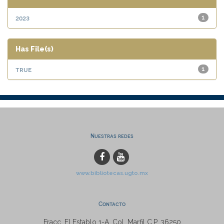
2023
1
Has File(s)
true
1
Nuestras redes
www.bibliotecas.ugto.mx
Contacto
Fracc. El Establo 1-A, Col. Marfil C.P. 36250