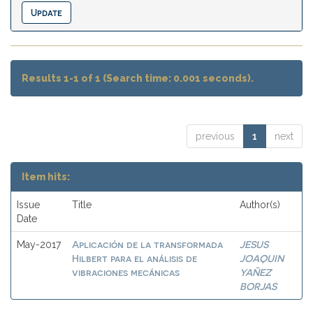
Results 1-1 of 1 (Search time: 0.001 seconds).
previous
1
next
Item hits:
Issue
Title
Author(s)
Date
Aplicación de la transformada
JESUS
May-2017
Hilbert para el análisis de
JOAQUIN
vibraciones mecánicas
YAÑEZ
BORJAS