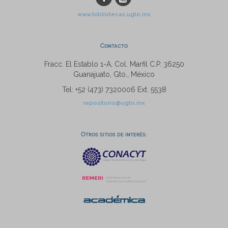
www.bibliotecas.ugto.mx
Contacto
Fracc. El Establo 1-A, Col. Marfil C.P. 36250
Guanajuato, Gto., México
Tel: +52 (473) 7320006 Ext. 5538
repositorio@ugto.mx
Otros sitios de interés: