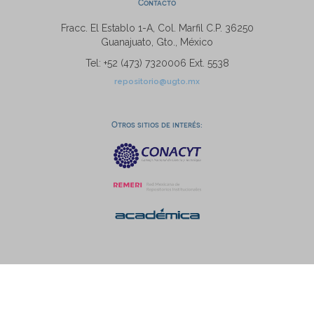
Contacto
Fracc. El Establo 1-A, Col. Marfil C.P. 36250
Guanajuato, Gto., México
Tel: +52 (473) 7320006 Ext. 5538
repositorio@ugto.mx
Otros sitios de interés: