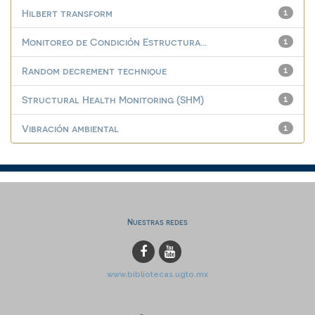
Hilbert transform
1
Monitoreo de Condición Estructura...
1
Random decrement technique
1
Structural Health Monitoring (SHM)
1
Vibración ambiental
1
Nuestras redes
www.bibliotecas.ugto.mx