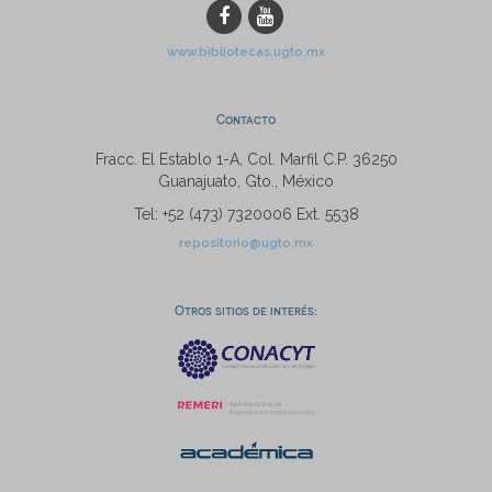
www.bibliotecas.ugto.mx
Contacto
Fracc. El Establo 1-A, Col. Marfil C.P. 36250
Guanajuato, Gto., México
Tel: +52 (473) 7320006 Ext. 5538
repositorio@ugto.mx
Otros sitios de interés: