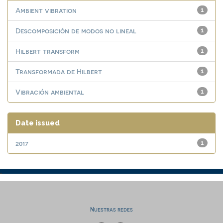
Ambient vibration
1
Descomposición de modos no lineal
1
Hilbert transform
1
Transformada de Hilbert
1
Vibración ambiental
1
Date issued
2017
1
Nuestras redes