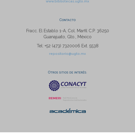
www.bibliotecas.ugto.mx
Contacto
Fracc. El Establo 1-A, Col. Marfil C.P. 36250
Guanajuato, Gto., México
Tel: +52 (473) 7320006 Ext. 5538
repositorio@ugto.mx
Otros sitios de interés: