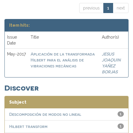
previous
1
next
Item hits:
Issue
Title
Author(s)
Date
Aplicación de la transformada
JESUS
May-2017
Hilbert para el análisis de
JOAQUIN
vibraciones mecánicas
YAÑEZ
BORJAS
Discover
Subject
Descomposición de modos no lineal
1
Hilbert transform
1