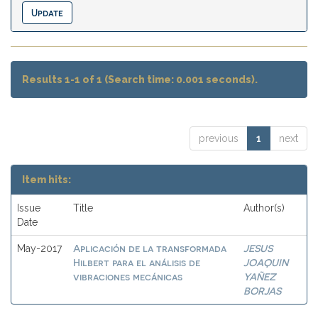
Results 1-1 of 1 (Search time: 0.001 seconds).
previous
1
next
Item hits:
Issue
Title
Author(s)
Date
Aplicación de la transformada
JESUS
May-2017
Hilbert para el análisis de
JOAQUIN
vibraciones mecánicas
YAÑEZ
BORJAS