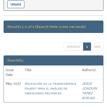
Results 1-1 of 1 (Search time: 0.001 seconds).
previous
1
next
Item hits:
Issue
Title
Author(s)
Date
Aplicación de la transformada
JESUS
May-2017
Hilbert para el análisis de
JOAQUIN
vibraciones mecánicas
YAÑEZ
BORJAS