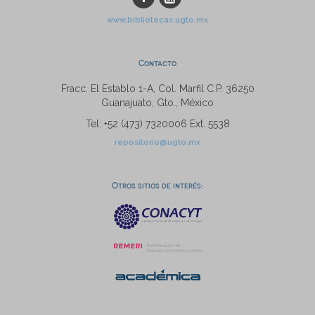
www.bibliotecas.ugto.mx
Contacto
Fracc. El Establo 1-A, Col. Marfil C.P. 36250
Guanajuato, Gto., México
Tel: +52 (473) 7320006 Ext. 5538
repositorio@ugto.mx
Otros sitios de interés: