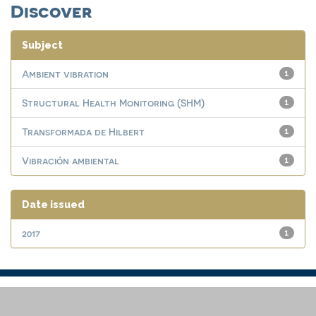
Discover
Subject
Ambient vibration
1
Structural Health Monitoring (SHM)
1
Transformada de Hilbert
1
Vibración ambiental
1
Date issued
2017
1