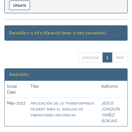
Results 1-1 of 1 (Search time: 0.001 seconds).
previous
1
next
Item hits:
Issue
Title
Author(s)
Date
Aplicación de la transformada
JESUS
May-2017
Hilbert para el análisis de
JOAQUIN
vibraciones mecánicas
YAÑEZ
BORJAS