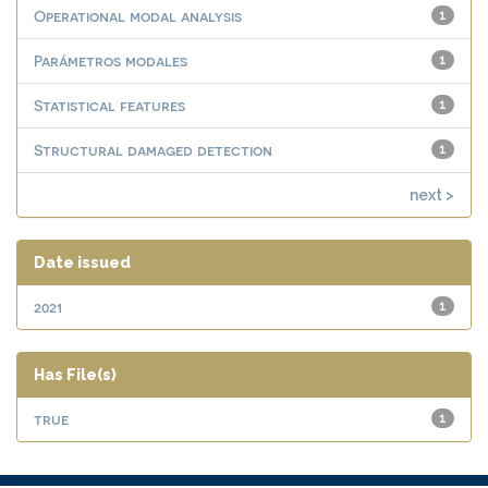
Operational modal analysis
1
Parámetros modales
1
Statistical features
1
Structural damaged detection
1
next >
Date issued
2021
1
Has File(s)
true
1