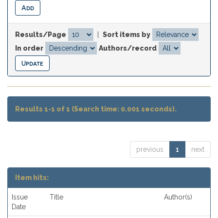
Results/Page
|
Sort items by
In order
Authors/record
Results 1-1 of 1 (Search time: 0.001 seconds).
previous
1
next
Item hits:
Issue
Title
Author(s)
Date