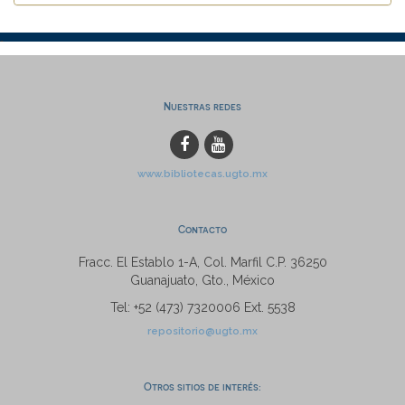
Nuestras redes
www.bibliotecas.ugto.mx
Contacto
Fracc. El Establo 1-A, Col. Marfil C.P. 36250
Guanajuato, Gto., México
Tel: +52 (473) 7320006 Ext. 5538
repositorio@ugto.mx
Otros sitios de interés: