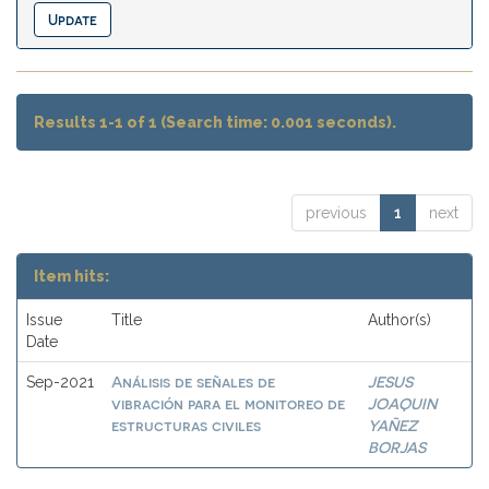
Results 1-1 of 1 (Search time: 0.001 seconds).
previous
1
next
Item hits:
Issue
Title
Author(s)
Date
Análisis de señales de
JESUS
Sep-2021
vibración para el monitoreo de
JOAQUIN
estructuras civiles
YAÑEZ
BORJAS