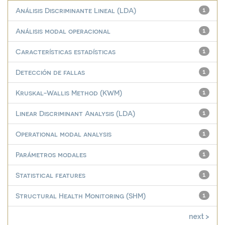
Análisis Discriminante Lineal (LDA)
1
Análisis modal operacional
1
Características estadísticas
1
Detección de fallas
1
Kruskal-Wallis Method (KWM)
1
Linear Discriminant Analysis (LDA)
1
Operational modal analysis
1
Parámetros modales
1
Statistical features
1
Structural Health Monitoring (SHM)
1
next >