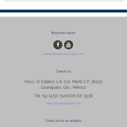
Nuestras redes
www.bibliotecas.ugto.mx
Contacto
Fracc. El Establo 1-A, Col. Marfil C.P. 36250
Guanajuato, Gto., México
Tel: +52 (473) 7320006 Ext. 5538
repositorio@ugto.mx
Otros sitios de interés: