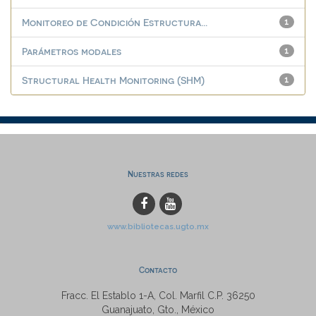
Monitoreo de Condición Estructura...
1
Parámetros modales
1
Structural Health Monitoring (SHM)
1
Nuestras redes
www.bibliotecas.ugto.mx
Contacto
Fracc. El Establo 1-A, Col. Marfil C.P. 36250
Guanajuato, Gto., México