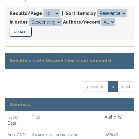
Results/Page
|
Sort items by
In order
Authors/record
Results 1-1 of 1 (Search time: 0.001 seconds).
previous
1
next
Item hits:
Issue
Title
Author(s)
Date
Análisis de señales de
JESUS
Sep-2021