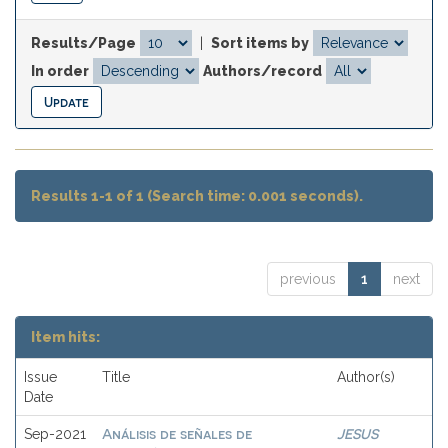
Results/Page
|
Sort items by
In order
Authors/record
Results 1-1 of 1 (Search time: 0.001 seconds).
previous
1
next
Item hits:
Issue
Title
Author(s)
Date
Análisis de señales de
JESUS
Sep-2021